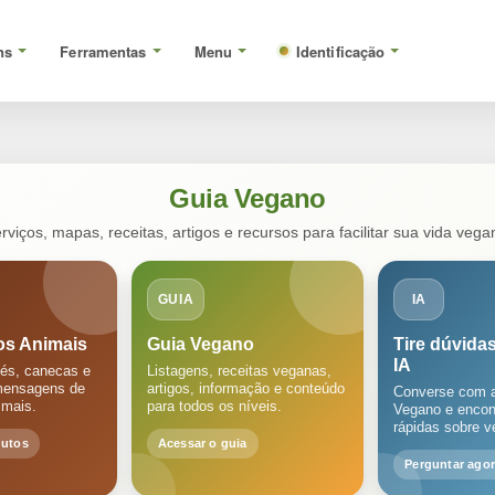
ns
Ferramentas
Menu
Identificação
Guia Vegano
rviços, mapas, receitas, artigos e recursos para facilitar sua vida vega
GUIA
IA
os Animais
Guia Vegano
Tire dúvida
IA
és, canecas e
Listagens, receitas veganas,
mensagens de
artigos, informação e conteúdo
Converse com a
imais.
para todos os níveis.
Vegano e encon
rápidas sobre 
dutos
Acessar o guia
Perguntar ago