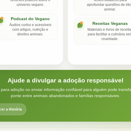
recursos práticos sobre o
Textos didáticos para
universo vegano.
aprofundar questões de éti
animal.
Podcast do Vegano
Receitas Veganas
Áudios curtos e acessíveis
com artigos, nutrição e
Materiais e livros de receit
direitos animais.
para facilitar a culinária se
crueldade.
Ajude a divulgar a adoção responsável
 para adoção ou enviar informação confiável para alguém pode transf
ponte entre animais abandonados e famílias responsáveis.
er a História