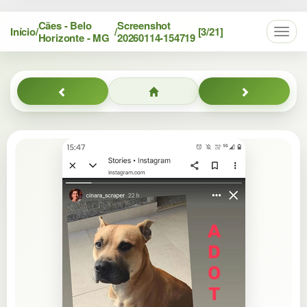
Cães - Belo
Screenshot
Início
/
/
[3/21]
Toggl
Horizonte - MG
20260114-154719
navig