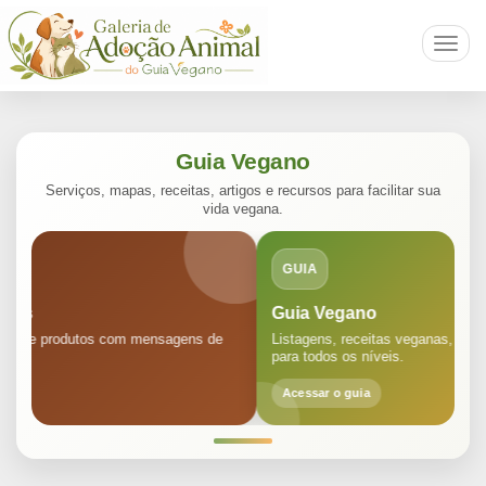
Toggl
navig
Guia Vegano
Serviços, mapas, receitas, artigos e recursos para facilitar sua
vida vegana.
GUIA
Guia Vegano
T
Listagens, receitas veganas, artigos, informação e conteúdo
Co
para todos os níveis.
rá
Acessar o guia