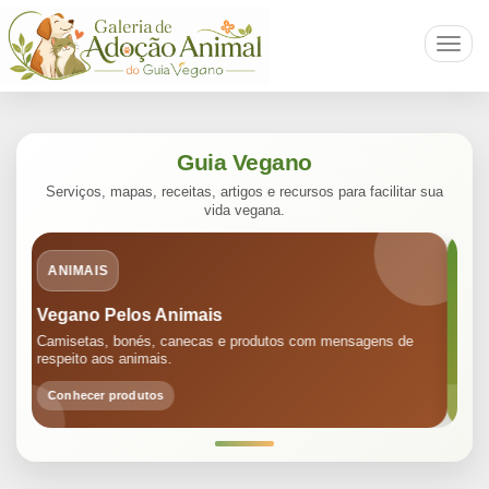
Toggl
navig
Guia Vegano
Serviços, mapas, receitas, artigos e recursos para facilitar sua
vida vegana.
GUIA
Guia Vegano
T
Listagens, receitas veganas, artigos, informação e conteúdo
Co
para todos os níveis.
rá
Acessar o guia